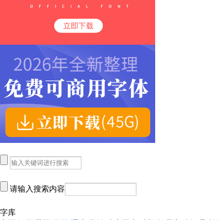
请输入搜索内容
字库