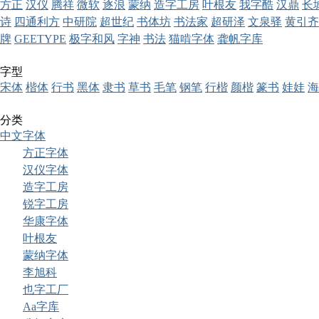
方正
汉仪
腾祥
微软
逐浪
蒙纳
造字工房
叶根友
我字酷
汉鼎
长
诗
四通利方
中研院
超世纪
书体坊
书法家
超研泽
文泉驿
黄引齐
牌
GEETYPE
极字和风
字神
书法
猫啃字体
龚帆字库
字型
宋体
楷体
行书
黑体
隶书
草书
毛笔
钢笔
行楷
颜楷
篆书
娃娃
海
分类
中文字体
方正字体
汉仪字体
造字工房
锐字工房
华康字体
叶根友
蒙纳字体
李旭科
也字工厂
Aa字库