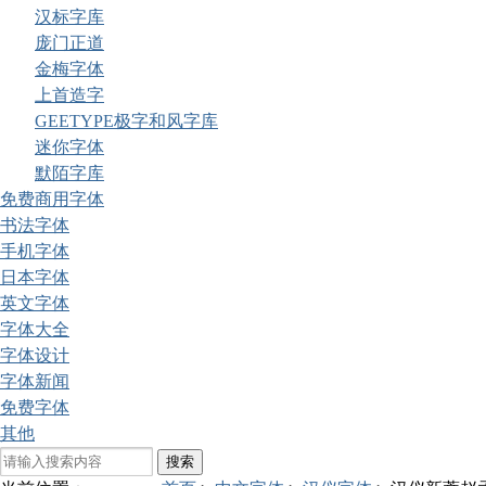
汉标字库
庞门正道
金梅字体
上首造字
GEETYPE极字和风字库
迷你字体
默陌字库
免费商用字体
书法字体
手机字体
日本字体
英文字体
字体大全
字体设计
字体新闻
免费字体
其他