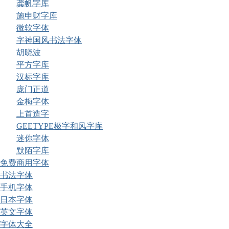
龚帆字库
施申财字库
微软字体
字神国风书法字体
胡晓波
平方字库
汉标字库
庞门正道
金梅字体
上首造字
GEETYPE极字和风字库
迷你字体
默陌字库
免费商用字体
书法字体
手机字体
日本字体
英文字体
字体大全