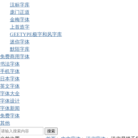
汉标字库
庞门正道
金梅字体
上首造字
GEETYPE极字和风字库
迷你字体
默陌字库
免费商用字体
书法字体
手机字体
日本字体
英文字体
字体大全
字体设计
字体新闻
免费字体
其他