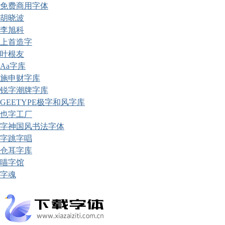
免费商用字体
胡晓波
李旭科
上首造字
叶根友
Aa字库
施申财字库
锐字潮牌字库
GEETYPE极字和风字库
也字工厂
字神国风书法字体
字跳字唱
仓耳字库
喵字馆
字魂