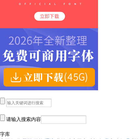
请输入搜索内容
字库