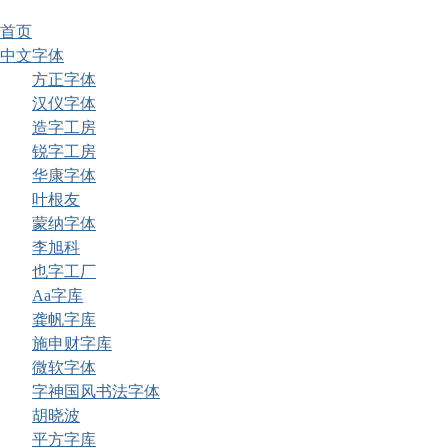
首页
中文字体
方正字体
汉仪字体
造字工房
锐字工房
华康字体
叶根友
蒙纳字体
李旭科
也字工厂
Aa字库
龚帆字库
施申财字库
微软字体
字神国风书法字体
胡晓波
平方字库