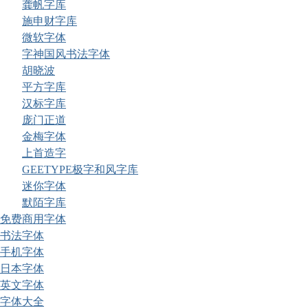
龚帆字库
施申财字库
微软字体
字神国风书法字体
胡晓波
平方字库
汉标字库
庞门正道
金梅字体
上首造字
GEETYPE极字和风字库
迷你字体
默陌字库
免费商用字体
书法字体
手机字体
日本字体
英文字体
字体大全