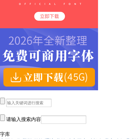
请输入搜索内容
字库