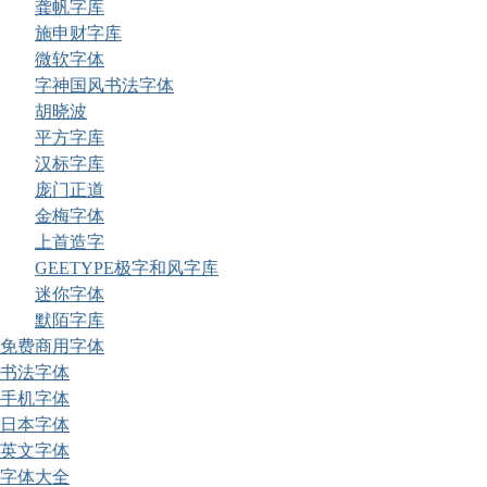
龚帆字库
施申财字库
微软字体
字神国风书法字体
胡晓波
平方字库
汉标字库
庞门正道
金梅字体
上首造字
GEETYPE极字和风字库
迷你字体
默陌字库
免费商用字体
书法字体
手机字体
日本字体
英文字体
字体大全