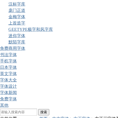
汉标字库
庞门正道
金梅字体
上首造字
GEETYPE极字和风字库
迷你字体
默陌字库
免费商用字体
书法字体
手机字体
日本字体
英文字体
字体大全
字体设计
字体新闻
免费字体
其他