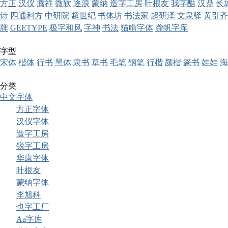
方正
汉仪
腾祥
微软
逐浪
蒙纳
造字工房
叶根友
我字酷
汉鼎
长
诗
四通利方
中研院
超世纪
书体坊
书法家
超研泽
文泉驿
黄引齐
牌
GEETYPE
极字和风
字神
书法
猫啃字体
龚帆字库
字型
宋体
楷体
行书
黑体
隶书
草书
毛笔
钢笔
行楷
颜楷
篆书
娃娃
海
分类
中文字体
方正字体
汉仪字体
造字工房
锐字工房
华康字体
叶根友
蒙纳字体
李旭科
也字工厂
Aa字库