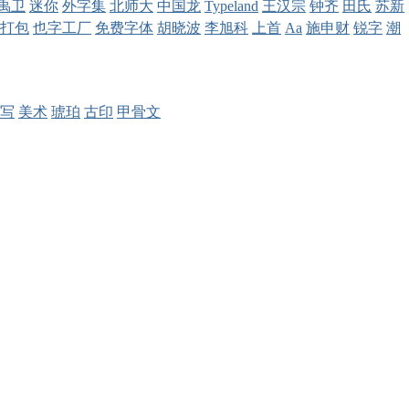
禹卫
迷你
外字集
北师大
中国龙
Typeland
王汉宗
钟齐
田氏
苏新
打包
也字工厂
免费字体
胡晓波
李旭科
上首
Aa
施申财
锐字
潮
写
美术
琥珀
古印
甲骨文