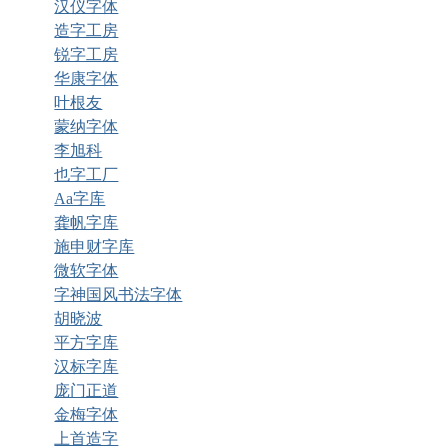
汉仪字体
造字工房
锐字工房
华康字体
叶根友
蒙纳字体
李旭科
也字工厂
Aa字库
龚帆字库
施申财字库
微软字体
字神国风书法字体
胡晓波
平方字库
汉标字库
庞门正道
金梅字体
上首造字