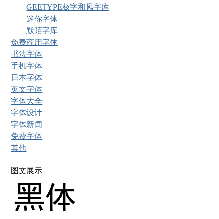
GEETYPE极字和风字库
迷你字体
默陌字库
免费商用字体
书法字体
手机字体
日本字体
英文字体
字体大全
字体设计
字体新闻
免费字体
其他
图文展示