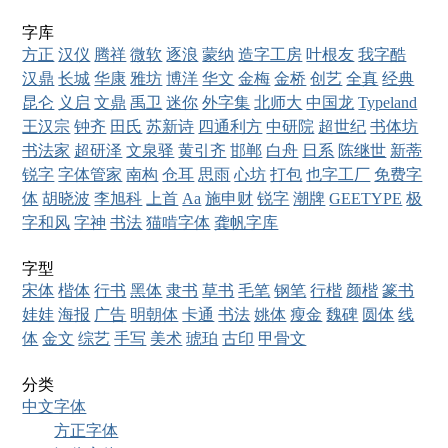
字库
方正
汉仪
腾祥
微软
逐浪
蒙纳
造字工房
叶根友
我字酷
汉鼎
长城
华康
雅坊
博洋
华文
金梅
金桥
创艺
全真
经典
昆仑
义启
文鼎
禹卫
迷你
外字集
北师大
中国龙
Typeland
王汉宗
钟齐
田氏
苏新诗
四通利方
中研院
超世纪
书体坊
书法家
超研泽
文泉驿
黄引齐
邯郸
白舟
日系
陈继世
新蒂
锐字
字体管家
南构
仓耳
思雨
心坊
打包
也字工厂
免费字
体
胡晓波
李旭科
上首
Aa
施申财
锐字
潮牌
GEETYPE
极
字和风
字神
书法
猫啃字体
龚帆字库
字型
宋体
楷体
行书
黑体
隶书
草书
毛笔
钢笔
行楷
颜楷
篆书
娃娃
海报
广告
明朝体
卡通
书法
姚体
瘦金
魏碑
圆体
线
体
金文
综艺
手写
美术
琥珀
古印
甲骨文
分类
中文字体
方正字体