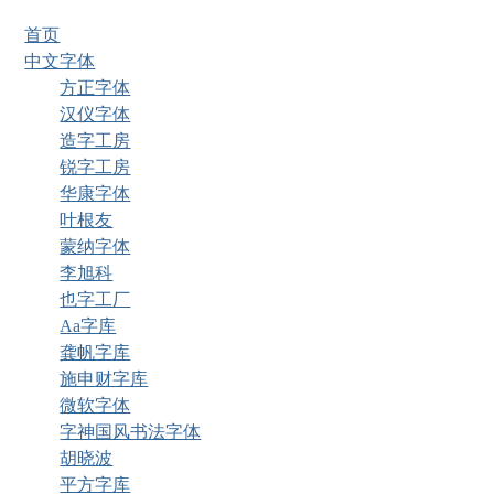
首页
中文字体
方正字体
汉仪字体
造字工房
锐字工房
华康字体
叶根友
蒙纳字体
李旭科
也字工厂
Aa字库
龚帆字库
施申财字库
微软字体
字神国风书法字体
胡晓波
平方字库