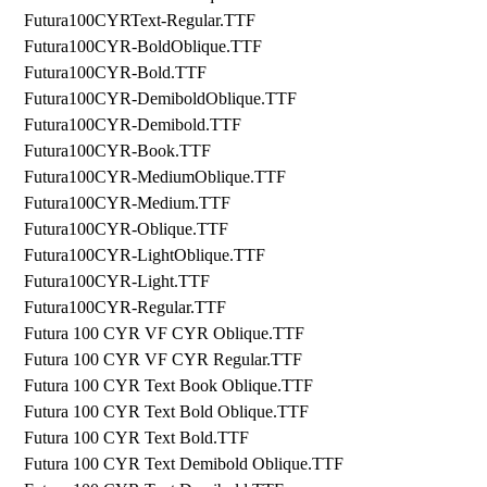
Futura100CYRText-Regular.TTF
Futura100CYR-BoldOblique.TTF
Futura100CYR-Bold.TTF
Futura100CYR-DemiboldOblique.TTF
Futura100CYR-Demibold.TTF
Futura100CYR-Book.TTF
Futura100CYR-MediumOblique.TTF
Futura100CYR-Medium.TTF
Futura100CYR-Oblique.TTF
Futura100CYR-LightOblique.TTF
Futura100CYR-Light.TTF
Futura100CYR-Regular.TTF
Futura 100 CYR VF CYR Oblique.TTF
Futura 100 CYR VF CYR Regular.TTF
Futura 100 CYR Text Book Oblique.TTF
Futura 100 CYR Text Bold Oblique.TTF
Futura 100 CYR Text Bold.TTF
Futura 100 CYR Text Demibold Oblique.TTF