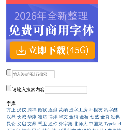
请输入搜索内容
字库
方正
汉仪
腾祥
微软
逐浪
蒙纳
造字工房
叶根友
我字酷
汉鼎
长城
华康
雅坊
博洋
华文
金梅
金桥
创艺
全真
经典
昆仑
义启
文鼎
禹卫
迷你
外字集
北师大
中国龙
Typeland