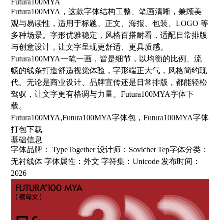
Futura100MYA
Futura100MYA，这款字体结构工整、笔画清晰，兼顾美
观与易读性，适用于标题、正文、海报、包装、LOGO 等
多种场景。字形优雅稳定，风格百搭耐看，适配日常排版
与创意设计，让文字呈现更舒适、更具质感。
Futura100MYA一笔一画，皆是细节，以均衡的比例、流
畅的线条打造舒适视觉体验，字形端正大气，风格简约现
代。无论是商业设计、品牌宣传还是日常排版，都能轻松
驾驭，让文字更有格调与力量。Futura100MYA字体下
载。
Futura100MYA,Futura100MYA字体包，Futura100MYA字体
打包下载
基础信息
字体品牌：
TypeTogether
设计师：
Sovichet Tep
字体分类：
无衬线体
字体属性：
外文
字符集：
Unicode
发布时间：
2026