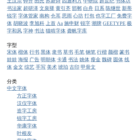
王汉宗
钟齐
田氏
苏新诗
四通利方
中研院
超世纪
书体坊
书法家
超研泽
文泉驿
黄引齐
邯郸
白舟
日系
陈继世
新蒂
锐字
字体管家
南构
仓耳
思雨
心坊
打包
也字工厂
免费字
体
胡晓波
李旭科
上首
Aa
施申财
锐字
潮牌
GEETYPE
极
字和风
字神
书法
猫啃字体
龚帆字库
字型
宋体
楷体
行书
黑体
隶书
草书
毛笔
钢笔
行楷
颜楷
篆书
娃娃
海报
广告
明朝体
卡通
书法
姚体
瘦金
魏碑
圆体
线
体
金文
综艺
手写
美术
琥珀
古印
甲骨文
分类
中文字体
方正字体
汉仪字体
造字工房
锐字工房
华康字体
叶根友