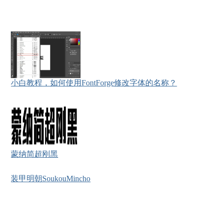
小白教程，如何使用FontForge修改字体的名称？
蒙纳简超刚黑
装甲明朝SoukouMincho