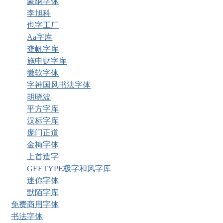
蒙纳字体
李旭科
也字工厂
Aa字库
龚帆字库
施申财字库
微软字体
字神国风书法字体
胡晓波
平方字库
汉标字库
庞门正道
金梅字体
上首造字
GEETYPE极字和风字库
迷你字体
默陌字库
免费商用字体
书法字体