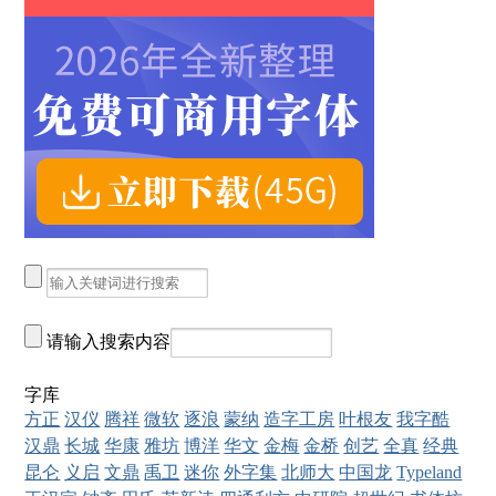
请输入搜索内容
字库
方正
汉仪
腾祥
微软
逐浪
蒙纳
造字工房
叶根友
我字酷
汉鼎
长城
华康
雅坊
博洋
华文
金梅
金桥
创艺
全真
经典
昆仑
义启
文鼎
禹卫
迷你
外字集
北师大
中国龙
Typeland