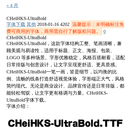
« 4 月
CHeiHKS-UltraBold
字体下载
其他
2018-01-16
4202
温馨提示：未明确标注免
费可商用的字体，商用需自行了解版权问题。
0
CHeiHKS-UltraBold
CHeiHKS-UltraBold，这款字体结构工整、笔画清晰，兼
顾美观与易读性，适用于标题、正文、海报、包装、
LOGO 等多种场景。字形优雅稳定，风格百搭耐看，适配
日常排版与创意设计，让文字呈现更舒适、更具质感。
CHeiHKS-UltraBold一笔一画，皆是细节，以均衡的比
例、流畅的线条打造舒适视觉体验，字形端正大气，风格
简约现代。无论是商业设计、品牌宣传还是日常排版，都
能轻松驾驭，让文字更有格调与力量。CHeiHKS-
UltraBold字体下载。
字体介绍：