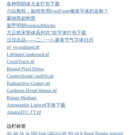
各种明朝体大全打包下载
小白教程，如何使用FontForge修改字体的名称？
蒙纳简超刚黑
装甲明朝SoukouMincho
方正悠宋简体系列共7款字体打包下载
汉仪出品——二〇一八最美节气字体日历
pf_ve-outlined.ttf
LifetimeCondensed.ttf
CrashTestA.ttf
Bengal Pixel Demo
ContextSemiCondSSi.ttf
Radioactive-Granny.ttf
Gardenzi-DemiOblique.ttf
Rigam Medium
Artographie Light.ttf字体下载
AbatonITC-TT.ttf
边栏标签
All
Alt
An
As
DIN
Font
GB2312-80
NO
otf
R
Regul
Regular
reserved