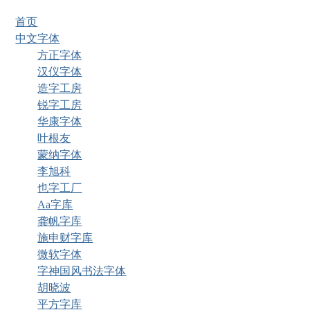
首页
中文字体
方正字体
汉仪字体
造字工房
锐字工房
华康字体
叶根友
蒙纳字体
李旭科
也字工厂
Aa字库
龚帆字库
施申财字库
微软字体
字神国风书法字体
胡晓波
平方字库