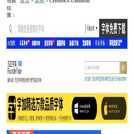
当前
首页
>
其他
>
CHeiHKS-UltraBold
位
置：