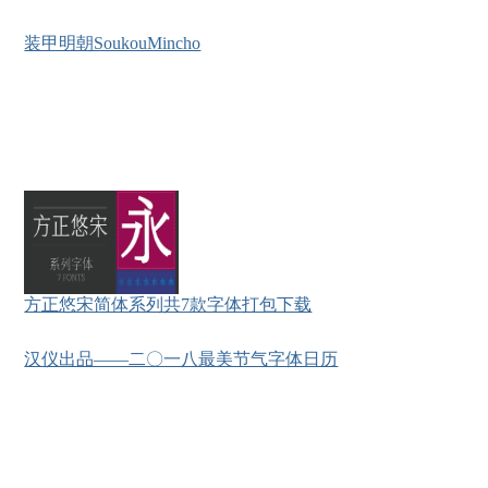
装甲明朝SoukouMincho
方正悠宋简体系列共7款字体打包下载
汉仪出品——二〇一八最美节气字体日历