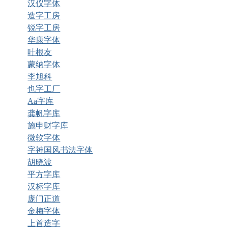
汉仪字体
造字工房
锐字工房
华康字体
叶根友
蒙纳字体
李旭科
也字工厂
Aa字库
龚帆字库
施申财字库
微软字体
字神国风书法字体
胡晓波
平方字库
汉标字库
庞门正道
金梅字体
上首造字